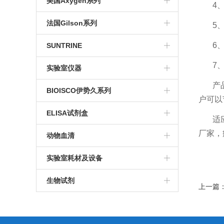
美国Axygen系列
4
冷冻管
培养系列
法国Gilson系列
5
博日系列
冻存系列
电动移液器
6
SUNTRINE
移液管
PCR系列
7
单道移液器
血清移液管
实验室仪器
玻璃器皿
产
色谱耗材
手动多道移液器
大龙移液器
BIOISCO伊势久系列
户可以
血清及培养基瓶
仪器及手套
手动分液器
电泳仪
染色试剂
ELISA试剂盒
适
pcr八联排
通用型移液器吸嘴
厂家，
检测试剂盒
动物血清
滤芯吸头
实验室耗材及设备
96孔深孔板
生物试剂
上一篇
qPCR系列