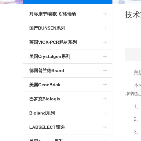
技术
对标康宁/赛默飞/格瑞纳
对标安捷伦色谱进样瓶
国产BUNSEN系列
微孔板
穿刺膜
英国VIOX-PCR耗材系列
培养瓶
酶标条
移液器
美国Crystalgen系列
培养皿
96孔 深孔板
光学封板膜
吸头
德国普兰德Brand
关
培养板
染色缸
PCR光学平盖
EP管
美国GeneBrick
本
培养瓶
大口膏剂瓶
PCR单管
冻存管
巴罗克Biologix
1
标本采样管
PCR板
96孔可拆酶标板
Bioland系列
2
色谱进样瓶
PCR八联管
血清及移液管
实验耗材
LABSELECT甄选
3
电泳电泳槽
荧光定量PCR耗材
离心管
PCR耗材