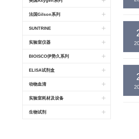
美国Axygen系列
冷冻管
培养系列
法国Gilson系列
博日系列
冻存系列
电动移液器
SUNTRINE
移液管
PCR系列
单道移液器
血清移液管
实验室仪器
2
玻璃器皿
色谱耗材
手动多道移液器
大龙移液器
BIOISCO伊势久系列
血清及培养基瓶
仪器及手套
手动分液器
电泳仪
染色试剂
ELISA试剂盒
pcr八联排
通用型移液器吸嘴
检测试剂盒
动物血清
2
滤芯吸头
实验室耗材及设备
96孔深孔板
生物试剂
qPCR系列