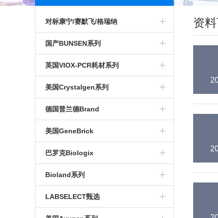
资料
对标康宁/赛默飞/格瑞纳
对标安捷伦色谱进样瓶
国产BUNSEN系列
微孔板
穿刺膜
英国VIOX-PCR耗材系列
2
培养瓶
酶标条
移液器
美国Crystalgen系列
培养皿
96孔 深孔板
光学封板膜
吸头
德国普兰德Brand
培养板
染色缸
PCR光学平盖
EP管
美国GeneBrick
2
大口膏剂瓶
PCR单管
冻存管
巴罗克Biologix
标本采样管
PCR板
96孔可拆酶标板
Bioland系列
色谱进样瓶
PCR八联管
血清及移液管
实验耗材
LABSELECT甄选
电泳电泳槽
荧光定量PCR耗材
离心管
2
PCR耗材