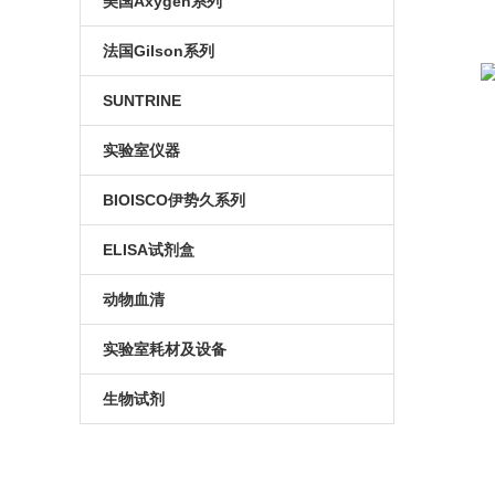
美国Axygen系列
(
冷冻管
培养系列
法国Gilson系列
博日系列
冻存系列
电动移液器
SUNTRINE
价
移液管
PCR系列
单道移液器
血清移液管
实验室仪器
进
玻璃器皿
色谱耗材
手动多道移液器
大龙移液器
BIOISCO伊势久系列
关
血清及培养基瓶
仪器及手套
手动分液器
电泳仪
染色试剂
ELISA试剂盒
供
pcr八联排
通用型移液器吸嘴
检测试剂盒
动物血清
批
滤芯吸头
实验室耗材及设备
价
售
96孔深孔板
生物试剂
qPCR系列
生