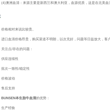
4)澳洲血清：来源主要是新西兰和澳大利亚，血源优质，这是在北美血
格相对来说比较贵。
口血清价格昂贵，购买渠道不明朗，以次充好，问题等日益放大，客户
注点/存在的问题：
应连续性
次一致性/稳定性
格波动
后支持
BUNSEN本生胎牛血清
的优势：
产经验