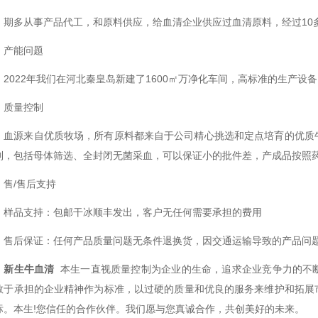
多从事产品代工，和原料供应，给血清企业供应过血清原料，经过10
能问题
022年我们在河北秦皇岛新建了1600㎡万净化车间，高标准的生产设备
量控制
源来自优质牧场，所有原料都来自于公司精心挑选和定点培育的优质牛
制，包括母体筛选、全封闭无菌采血，可以保证小的批件差，产成品按照
/售后支持
品支持：包邮干冰顺丰发出，客户无任何需要承担的费用
后保证：任何产品质量问题无条件退换货，因交通运输导致的产品问
新生牛血清
本生一直视质量控制为企业的生命，追求企业竞争力的不
敢于承担的企业精神作为标准，以过硬的质量和优良的服务来维护和拓展
标。本生!您信任的合作伙伴。我们愿与您真诚合作，共创美好的未来。