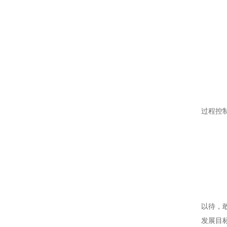
生物试剂/有机试剂
期
产
2
质
血
过程控
售
样
售
以待，
发展目