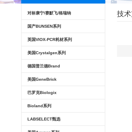
技术
对标康宁/赛默飞/格瑞纳
对标安捷伦色谱进样瓶
国产BUNSEN系列
微孔板
穿刺膜
英国VIOX-PCR耗材系列
培养瓶
酶标条
移液器
美国Crystalgen系列
培养皿
96孔 深孔板
光学封板膜
吸头
德国普兰德Brand
天
培养板
染色缸
PCR光学平盖
EP管
美国GeneBrick
(
大口膏剂瓶
PCR单管
冻存管
巴罗克Biologix
质
标本采样管
PCR板
96孔可拆酶标板
Bioland系列
(
色谱进样瓶
PCR八联管
血清及移液管
实验耗材
LABSELECT甄选
(
电泳电泳槽
荧光定量PCR耗材
离心管
PCR耗材