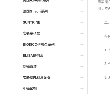
美国Axygen系列
养基瓶
用，符
冷冻管
培养系列
法国Gilson系列
博日系列
冻存系列
电动移液器
SUNTRINE
二、
移液管
PCR系列
单道移液器
血清移液管
实验室仪器
与传统
玻璃器皿
色谱耗材
手动多道移液器
大龙移液器
BIOISCO伊势久系列
1. 
血清及培养基瓶
仪器及手套
手动分液器
电泳仪
染色试剂
ELISA试剂盒
pcr八联排
通用型移液器吸嘴
2. 
检测试剂盒
动物血清
滤芯吸头
3. 
实验室耗材及设备
96孔深孔板
生物试剂
qPCR系列