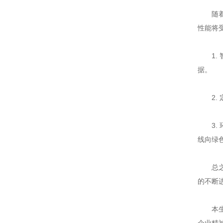
随着生
性能将
1. 
据。
2. 
3. 
线向绿
总之，
的不断
本生一