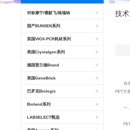
技术
对标康宁/赛默飞/格瑞纳
对标安捷伦色谱进样瓶
国产BUNSEN系列
微孔板
穿刺膜
英国VIOX-PCR耗材系列
培养瓶
酶标条
移液器
美国Crystalgen系列
培养皿
96孔 深孔板
光学封板膜
吸头
德国普兰德Brand
B
培养板
染色缸
PCR光学平盖
EP管
美国GeneBrick
在生物
大口膏剂瓶
PCR单管
冻存管
巴罗克Biologix
PET
标本采样管
PCR板
96孔可拆酶标板
Bioland系列
一、
色谱进样瓶
PCR八联管
血清及移液管
实验耗材
LABSELECT甄选
PET
电泳电泳槽
荧光定量PCR耗材
离心管
PCR耗材