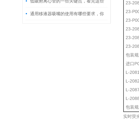
里！
低吸附离心管的一些关键点，看完这些
23-
23-P
让你不踩坑！
通用移液器吸嘴的使用有哪些要求，你
23-P
知道吗？
23-2
23-
23-2
包装规格
进口P
L-20
L-20
L-20
L-20
包装规格
实时荧光