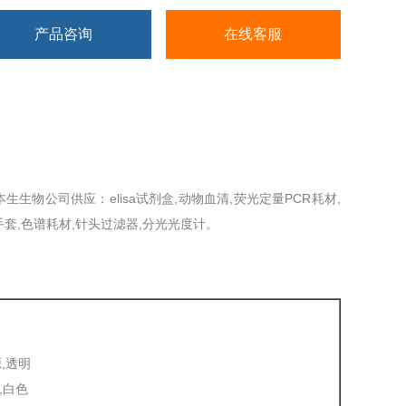
产品咨询
在线客服
生生物公司供应：elisa试剂盒,动物血清,荧光定量PCR耗材,
手套,色谱耗材,针头过滤器,分光光度计。
源,透明
源,白色