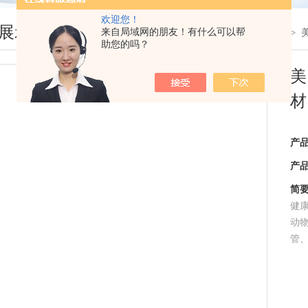
欢迎您！
展示
来自局域网的朋友！有什么可以帮
您现在的位置：
首页
>
产品展示
> >
美
助您的吗？
美
材
产
产
简
健
动
管、