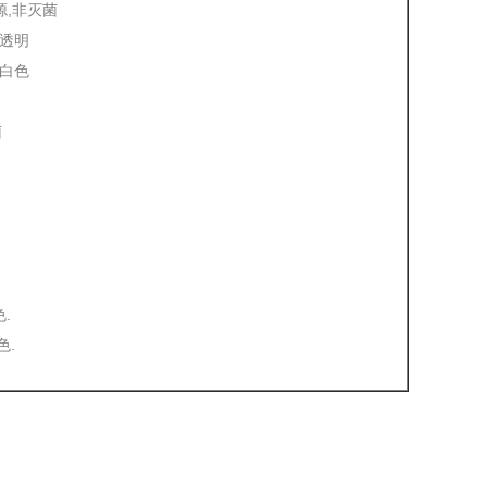
源,非灭菌
 透明
 白色
菌
.
色.