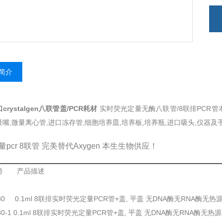
简介
crystalgen八联管盖/PCR耗材
实时荧光定量无酶八联管/8联排PCR管本
嘴,微量离心管,进口冻存管,细胞培养皿,培养板,培养瓶,进口吸头,仪器及
pcr 8联管 完美替代Axygen 本生生物供应！
编号 产品描述
080 0.1ml 8联排实时荧光定量PCR管+盖, 平盖 无DNA酶无RNA酶无热
080-1 0.1ml 8联排实时荧光定量PCR管+盖, 平盖 无DNA酶无RNA酶无热