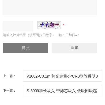
请输入计算结果（填写阿拉伯数字），如：三加四=7
上一篇：
V1082-C0.1ml荧光定量qPCR8联管透明8
连管 罗氏
下一篇：
S-5009加长吸头 带滤芯吸头 低吸附吸嘴
盒装无菌