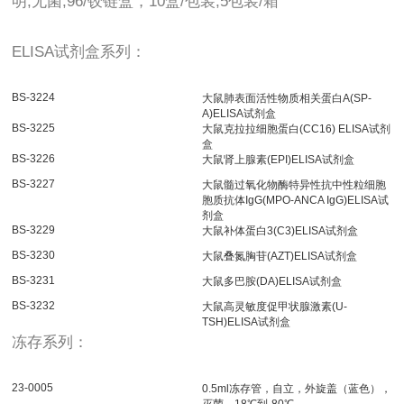
明,无菌,96/铰链盒，10盒/包装,5包装/箱
ELISA试剂盒系列：
BS-3224
大鼠肺表面活性物质相关蛋白A(SP-
A)ELISA试剂盒
BS-3225
大鼠克拉拉细胞蛋白(CC16) ELISA试剂
盒
BS-3226
大鼠肾上腺素(EPI)ELISA试剂盒
BS-3227
大鼠髓过氧化物酶特异性抗中性粒细胞
胞质抗体IgG(MPO-ANCA IgG)ELISA试
剂盒
BS-3229
大鼠补体蛋白3(C3)ELISA试剂盒
BS-3230
大鼠叠氮胸苷(AZT)ELISA试剂盒
BS-3231
大鼠多巴胺(DA)ELISA试剂盒
BS-3232
大鼠高灵敏度促甲状腺激素(U-
TSH)ELISA试剂盒
冻存系列：
23-0005
0.5ml冻存管，自立，外旋盖（蓝色），
灭菌，18℃到-80℃