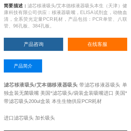
简要描述：
滤芯移液吸头/艾本德移液器吸头本生（天津）健
康科技有限公司供应：移液器吸嘴，ELISA试剂盒，动物血
清，全系荧光定量PCR耗材，产品包括：PCR单管、八联
管、96孔板、384孔板。
产品咨询
在线客服
产品简介
滤芯移液吸头/艾本德移液器吸头
带滤芯移液器吸头 单
独盒装无菌吸嘴 美国*滤芯吸头/袋装盒装吸嘴进口 美国*
带滤芯吸头200ul盒装 本生生物供应PCR耗材
进口滤芯吸头 加长吸头