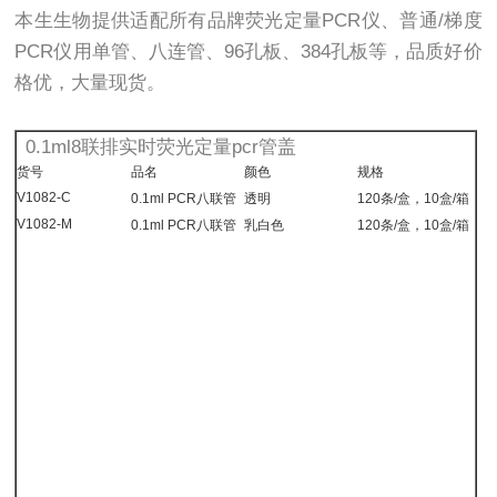
本生生物提供适配所有品牌荧光定量PCR仪、普通/梯度
PCR仪用单管、八连管、96孔板、384孔板等，品质好价
格优，大量现货。
0.1ml8联排实时荧光定量pcr管盖
货号
品名
颜色
规格
V1082-C
0.1ml PCR八联管
透明
120条/盒，10盒/箱
V1082-M
0.1ml PCR八联管
乳白色
120条/盒，10盒/箱