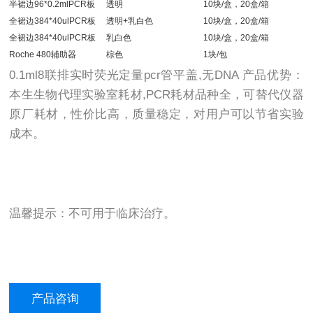
半裙边96*0.2mlPCR板
透明
10块/盒，20盒/箱
全裙边384*40ulPCR板
透明+乳白色
10块/盒，20盒/箱
全裙边384*40ulPCR板
乳白色
10块/盒，20盒/箱
Roche 480辅助器
棕色
1块/包
0.1ml8联排实时荧光定量pcr管平盖,无DNA 产品优势：
本生生物代理实验室耗材,PCR耗材品种全，可替代仪器
原厂耗材，性价比高，质量稳定，对用户可以节省实验
成本。
温馨提示：不可用于临床治疗。
产品咨询