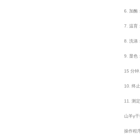
6. 加
7. 温
8. 洗
9. 显
15 分钟
10. 
11. 
山羊γ干
操作程