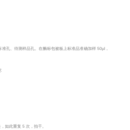
标准孔、待测样品孔。在酶标包被板上标准品准确加样 50µl，
尽
，如此重复 5 次，拍干。