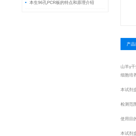
本生96孔PCR板的特点和原理介绍
产品
山羊γ干
细胞培养
本试剂
检测范围
使用目
本试剂盒