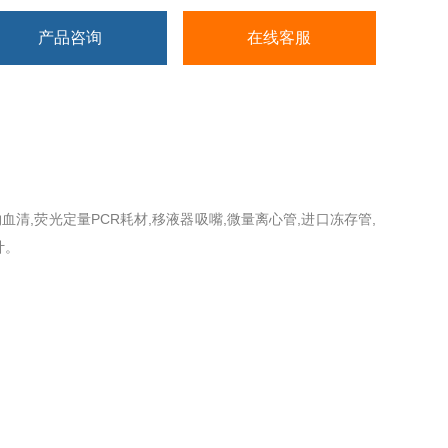
产品咨询
在线客服
动物血清,荧光定量PCR耗材,移液器吸嘴,微量离心管,进口冻存管,
计。