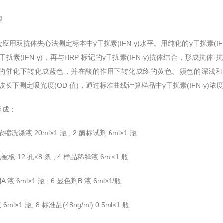
理
应用双抗体夹心法测定标本中γ干扰素(IFN-γ)水平。用纯化的γ干扰素(
干扰素(IFN-γ)，再与HRP 标记的γ干扰素(IFN-γ)抗体结合，形成抗
 酶的催化下转化成蓝色，并在酸的作用下转化成终的黄色。颜色的深浅和样
m 波长下测定吸光度(OD 值)，通过标准曲线计算样品中γ干扰素(IFN-γ)浓
组成：
倍浓缩洗涤液 20ml×1 瓶 ; 2 酶标试剂 6ml×1 瓶
被板 12 孔×8 条 ; 4 样品稀释液 6ml×1 瓶
 液 6ml×1 瓶 ; 6 显色剂B 液 6ml×1/瓶
6ml×1 瓶; 8 标准品(48ng/ml) 0.5ml×1 瓶