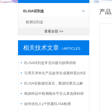
产品
ELISA试剂盒
检测试剂盒
查看全部 >>
相关技术文章
/ ARTICLES
ELISA试剂盒常见问题与故障排除
引用天津本生产品血管生成素样蛋白8试
剂盒文献
ELISA实验做结束后，数据结果怎么解
读?
根据样品中检测物水平怎么来选择科研
ELISA试剂盒
如何优化人γ干扰素ELISA检测