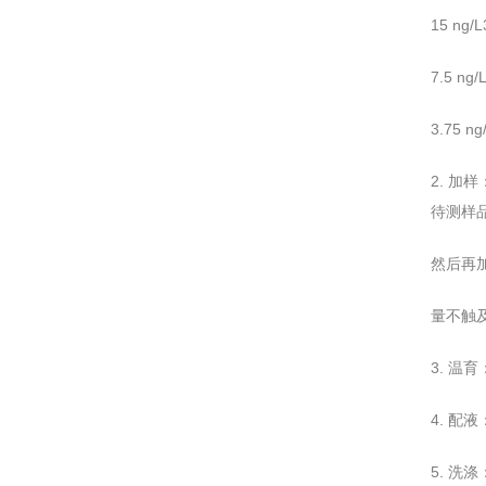
15 ng
7.5 n
3.75 
2. 
待测样品
然后再加
量不触
3. 温
4. 配
5. 洗