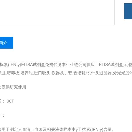
简介
扰素(IFN-γ)ELISA试剂盒免费代测本生生物公司供应：ELISA试剂盒,
皿,培养板,培养瓶,进口吸头,仪器及手套,色谱耗材,针头过滤器,分光光度
盒仅供研究使用
： 96T
的：
用于测定人血清、血浆及相关液体样本中γ干扰素(IFN-γ)含量。