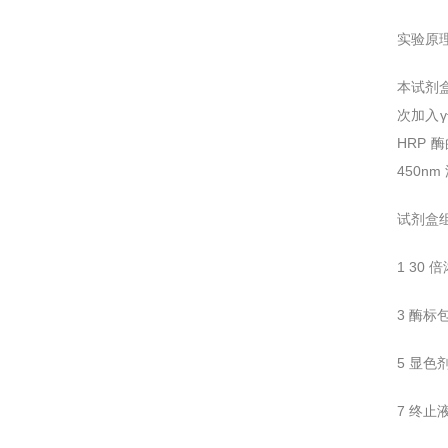
实验原
本试剂盒
次加入γ
HRP
450n
试剂盒
1 30 
3 酶标包
5 显色剂A
7 终止液 