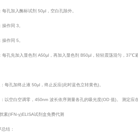
酶：每孔加入酶标试剂 50µl，空白孔除外。
育：操作同 3。
涤：操作同 5。
色：每孔先加入显色剂 A50µl，再加入显色剂 B50µl，轻轻震荡混匀，37
.
终止：每孔加终止液 50µl，终止反应(此时蓝色立转黄色)。
测定：以空白空调零，450nm 波长依序测量各孔的吸光度(OD 值)。 测定应
扰素(IFN-γ)ELISA试剂盒免费代测
序总结：