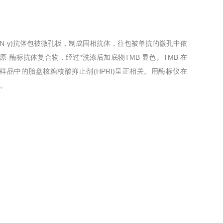
IFN-γ)抗体包被微孔板，制成固相抗体，往包被单抗的微孔中依
体-抗原-酶标抗体复合物，经过*洗涤后加底物TMB 显色。TMB 在
品中的胎盘核糖核酸抑止剂(HPRI)呈正相关。用酶标仪在
度。