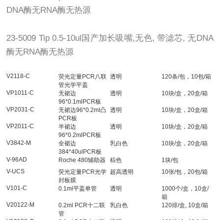
DNA酶无RNA酶无热源
23-5009 Tip 0.5-10ul国产加长吸嘴,无色, 带滤芯, 无DNA
酶无RNA酶无热源
V2118-C
荧光定量PCR八联
透明
120条/包，10包/箱
管光学平盖
VP1011-C
无裙边
透明
10块/盒，20盒/箱
96*0.1mlPCR板
VP2031-C
无裙边96*0.2ml凸
透明
10块/盒，20盒/箱
PCR板
VP2011-C
半裙边
透明
10块/盒，20盒/箱
96*0.2mlPCR板
V3842-M
全裙边
乳白色
10块/盒，20盒/箱
384*40ulPCR板
V-96AD
Roche 480辅助器
棕色
1块/包
V-UCS
荧光定量PCR光学
超高透明
10张/包，20包/箱
封板膜
V101-C
0.1ml平盖单管
透明
1000个/盒，10盒/
箱
V20122-M
0.2ml PCR十二联
乳白色
120排/盒, 10盒/箱
管