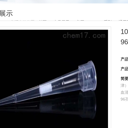
展示
您现在的位置：
首页
>
产品展示
>
美国Crystalgen系列
>
通用
1
9
产
产
简
津
血
96