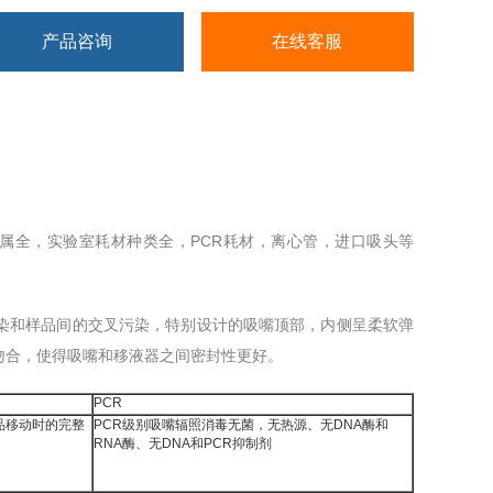
产品咨询
在线客服
盒种属全，实验室耗材种类全，PCR耗材，离心管，进口吸头等
染和样品间的交叉污染，特别设计的吸嘴顶部，内侧呈柔软弹
吻合，使得吸嘴和移液器之间密封性更好。
PCR
样品移动时的完整
PCR级别吸嘴辐照消毒无菌，无热源、无DNA酶和
RNA酶、无DNA和PCR抑制剂