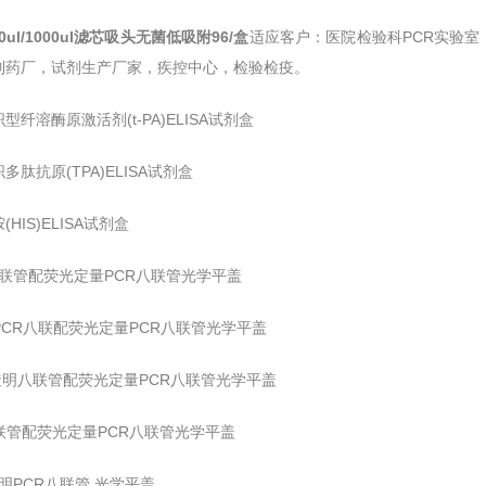
200ul/1000ul滤芯吸头无菌低吸附96/盒
适应客户：医院检验科PCR实验
制药厂，试剂生产厂家，疾控中心，检验检疫。
型纤溶酶原激活剂(t-PA)ELISA试剂盒
多肽抗原(TPA)ELISA试剂盒
HIS)ELISA试剂盒
l八联管配荧光定量PCR八联管光学平盖
ml PCR八联配荧光定量PCR八联管光学平盖
ml透明八联管配荧光定量PCR八联管光学平盖
八联管配荧光定量PCR八联管光学平盖
l透明PCR八联管 光学平盖