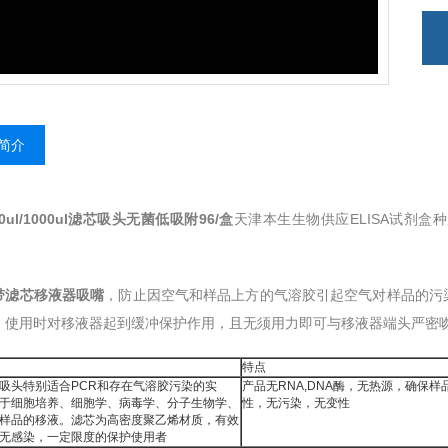
简介
200ul/1000ul滤芯吸头无菌低吸附96/盒
天津本生生物供应ELISA试剂
带滤芯移液器吸嘴
，防止因空气和样品上方的气溶胶引起空气对样品的污
，使用时对移液器起到缓冲保护作用，且无须用力即可与移液器端头严密
特点
吸头特别适合PCR和存在气溶胶污染的实
产品无RNA,DNA酶，无热源，确保
于细胞培养、细胞学、病毒学、分子生物学、
性，无污染，无变性
样品的移液。滤芯为高密度聚乙烯材质，有效
无感染，一定限度的保护使用者