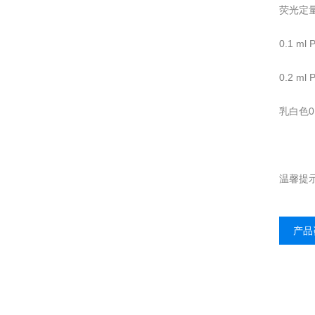
荧光定
0.1 
0.2 
乳白色0
温馨提
产品