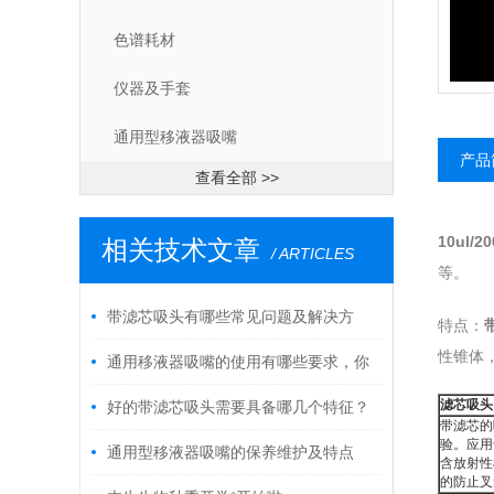
色谱耗材
仪器及手套
通用型移液器吸嘴
产品
查看全部 >>
10ul/
相关技术文章
/ ARTICLES
等。
带滤芯吸头有哪些常见问题及解决方
特点：
性锥体
法？
通用移液器吸嘴的使用有哪些要求，你
知道吗？
滤芯吸头
好的带滤芯吸头需要具备哪几个特征？
带滤芯的
验。应用
我们又该如何选择？
通用型移液器吸嘴的保养维护及特点
含放射性
的防止叉