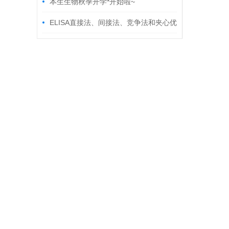
本生生物秋季开学*开始啦~
ELISA直接法、间接法、竞争法和夹心优
缺点对比