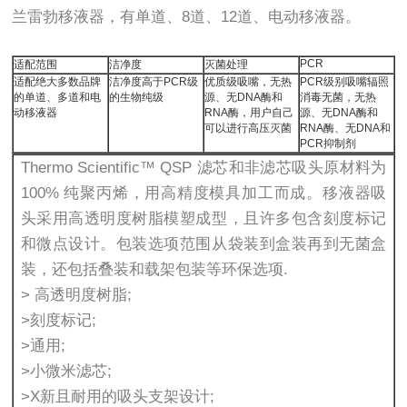
兰雷勃移液器，有单道、8道、12道、电动移液器。
PCR
适配范围
洁净度
灭菌处理
适配绝大多数品牌
洁净度高于PCR级
优质级吸嘴，无热
PCR级别吸嘴辐照
的单道、多道和电
的生物纯级
源、无DNA酶和
消毒无菌，无热
动移液器
RNA酶，用户自己
源、无DNA酶和
可以进行高压灭菌
RNA酶、无DNA和
PCR抑制剂
Thermo Scientific™ QSP 滤芯和非滤芯吸头原材料为
100% 纯聚丙烯，用高精度模具加工而成。移液器吸
头采用高透明度树脂模塑成型，且许多包含刻度标记
和微点设计。包装选项范围从袋装到盒装再到无菌盒
装，还包括叠装和载架包装等环保选项.
> 高透明度树脂;
>刻度标记;
>通用;
>小微米滤芯;
>X新且耐用的吸头支架设计;