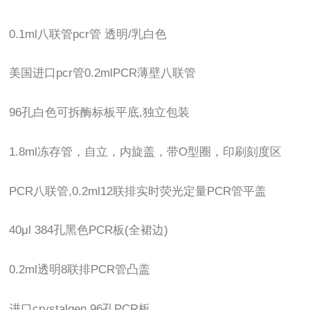
0.1ml八联管pcr管 透明/乳白色
美国进口pcr管0.2mlPCR薄壁八联管
96孔白色可拆酶标板平底,独立包装
1.8ml冻存管，自立，内旋盖，带O型圈，印刷刻度区
PCR八联管,0.2ml12联排实时荧光定量PCR管平盖
40μl 384孔黑色PCR板(全裙边)
0.2ml透明8联排PCR管凸盖
进口crystalgen 96孔PCR板