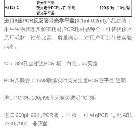
管光学平盖
V2118-C
荧光定量PCR八联
透明
120条/包，10包/箱
管光学平盖
进口8连PCR反应管带光学平盖(0.1ml 0.2ml)
产品优势：
本生生物代理实验室耗材,PCR耗材品种全，可替代仪器
原厂耗材，性价比高，质量稳定，对用户可以节省实验
成本。
40μl 384孔全裙边PCR 板，白色，非灭菌
PCR八联管,0.1ml8联排实时荧光定量PCR管平盖,透明
进口PCR板,100μl96孔无裙边透明PCR板
进口200μl 96孔PCR板，平板，可用qPCR,适配AB1
7300,7900，非灭菌