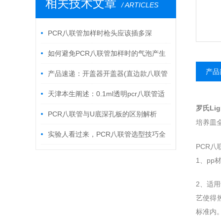
相关技术文章
/ ARTICLES
PCR八联管加样时枪头应该插多深
如何避免PCR八联管加样时的气泡产生
产品
产品速递：开盖器开盖器(直边款八联管
适用)
天津本生阐述：0.1ml透明pcr八联管适
罗氏Lig
配光学平盖
PCR八联管与U底深孔板的区别解析
培养皿
实验人看过来，PCR八联管选型技巧全
PCR八
攻略
1、pp
2、适用
艺使得
标准内