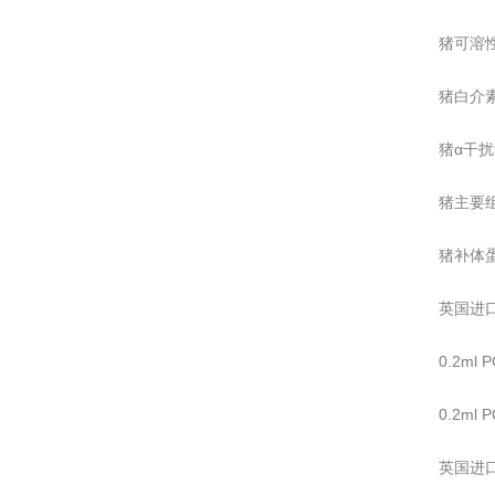
猪可溶性
猪白介素1
猪α干扰素
猪主要组
猪补体蛋
英国进口
0.2m
0.2ml
英国进口