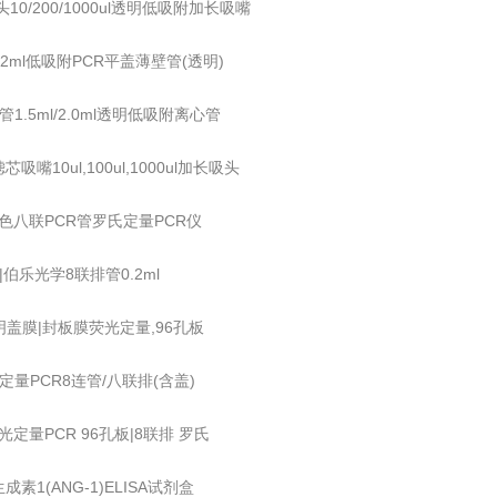
头10/200/1000ul透明低吸附加长吸嘴
/0.2ml低吸附PCR平盖薄壁管(透明)
管1.5ml/2.0ml透明低吸附离心管
吸嘴10ul,100ul,1000ul加长吸头
l白色八联PCR管罗氏定量PCR仪
I|伯乐光学8联排管0.2ml
明盖膜|封板膜荧光定量,96孔板
光定量PCR8连管/八联排(含盖)
荧光定量PCR 96孔板|8联排 罗氏
成素1(ANG-1)ELISA试剂盒