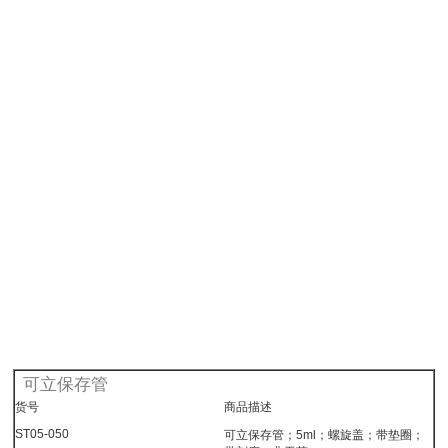
可立保存管
货号
商品描述
ST05-050
可立保存管；5ml；螺旋盖；带垫圈；