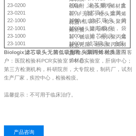
23-0200
200µl 滤芯吸头，盒
低吸附，枪头聚丙烯材质
23-0201
200µl 滤芯吸头，盒装，
装,，无菌，枪头聚丙烯
22-1000
1000µl 滤芯吸头，袋
无菌,低吸附，枪头聚丙
材质
22-1001
1000µl 滤芯吸头，袋
装，枪头聚丙烯材质
烯材质
23-1000
1000µl 滤芯吸头，盒
装，低吸附，枪头聚丙烯
23-1001
1000µl 滤芯吸头，盒装,
装，无菌，枪头聚丙烯材
材质
无菌，低吸附，枪头聚丙
Biologix滤芯吸头无菌低吸附枪头聚丙烯材质
适应客
质
烯材质
户：医院检验科PCR实验室，中心实验室，肝病中心；
第三方检测机构，科研院所，大专院校，制药厂，试剂
生产厂家，疾控中心，检验检疫。
温馨提示：不可用于临床治疗。
产品咨询