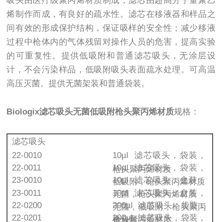
吸头由医疗级聚丙烯材质制成，滤芯由超高分子量聚乙
烯制作而成，有良好的疏水性。滤芯在移液器和样品之
间有效的形成保护结构，保证吸样的安全性；减少移液
过程中枪体内的气体残留对操作人员的危害，提高实验
的可重复性。提供低吸附和普通滤芯吸头，无涂层设
计，不会污染样品，低吸附吸头表面疏水处理。可高温
高压灭菌。提供无菌架装和普通袋装。
Biologix滤芯吸头无菌低吸附枪头聚丙烯材质
规格：
滤芯吸头
22-0010
10µl 滤芯吸头，袋装，
22-0011
10µl 滤芯吸头，袋装，
枪头聚丙烯材质
23-0010
10µl 滤芯吸头，盒装，
低吸附，枪头聚丙烯材质
23-0011
10µl 滤芯吸头，盒装，
无菌，枪头聚丙烯材质
22-0200
200µl 滤芯吸头，袋装，
无菌，低吸附，枪头聚丙
22-0201
200µl 滤芯吸头，袋装，
枪头聚丙烯材质
烯材质