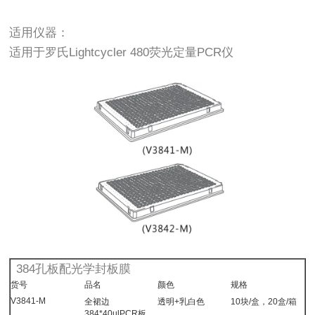
适用仪器：
适用于罗氏Lightcycler 480荧光定量PCR仪
384孔板配光学封板膜
货号
品名
颜色
规格
V3841-M
全裙边
透明+乳白色
10块/盒，20盒/箱
384*40ulPCR板