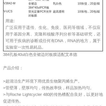
V3842-M
全裙边
乳白色
10块/盒，20盒/箱
384*40ulPCR板
V-UCS
荧光定量PCR光学
超高透明
10张/包，20包/箱
封板膜
用途:
广泛应用于遗传、生化、免疫、医药等领域，不仅应
用于基因分离、克隆和核酸序列分析等基础研究，还
可用于疾病的诊断或任何有DNA，RNA的地方，属于
实验室一次性易耗品。
384孔板40ul白色全裙边封板膜适配艾本德
产品介绍：
>超清洁生产环境下用优质生物聚丙烯生产。
>管壁薄，壁厚均匀，传热效率快，样品加热均匀。
>与Roche Lightcycler 480的传热槽配合良好，以更好地
促进传热。