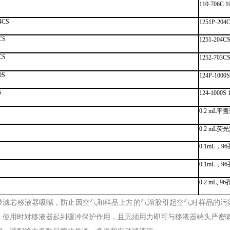
110-706C 
4CS
1251P-20
CS
1251-204
CS
1252-703
0S
124P-100
S
124-1000
0.2 mL平
0.2 mL
0.1mL，
0.1mL，
0.2 mL,
带滤芯移液器吸嘴，防止因空气和样品上方的气溶胶引起空气对样品的污
，使用时对移液器起到缓冲保护作用，且无须用力即可与移液器端头严密