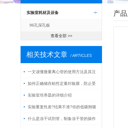
产品
实验室耗材及设备
96孔深孔板
查看全部 >>
相关技术文章
/ ARTICLES
一文读懂微量离心管的使用方法及其注
意事项
如何正确储存粘性定量封板膜，防止受
潮?
实验室培养皿的详细介绍
实验重复性差?结果不准?你的低吸附吸
头可能没选对!
什么是冻干试剂管，制备冻干管的操作