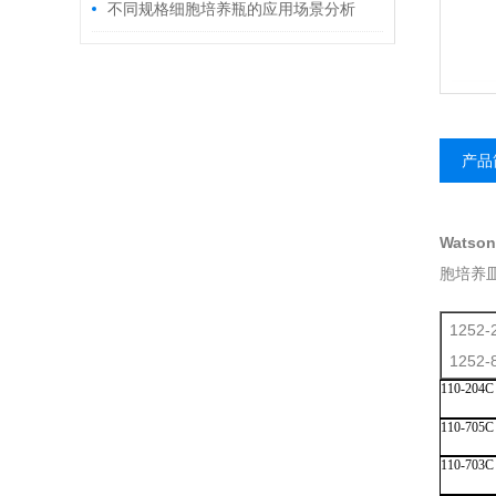
步骤您知道多少?
不同规格细胞培养瓶的应用场景分析
产品
Watso
胞培养皿
1252
1252
110-204C
110-705C
110-703C