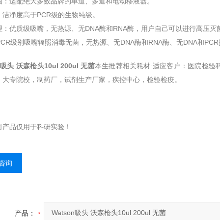
围：适配绝大多数品牌的单道、多道和电动移液器。
：洁净度高于PCR级的生物纯级。
理：优质级吸嘴，无热源、无DNA酶和RNA酶，用户自己可以进行高压灭
PCR级别吸嘴辐照消毒无菌，无热源、无DNA酶和RNA酶、无DNA和PC
n吸头 沃森枪头10ul 200ul 无菌
本生推荐相关耗材:适应客户：医院检验
，大专院校，制药厂，试剂生产厂家，疾控中心，检验检疫。
司产品仅用于科研实验！
咨询
产品：