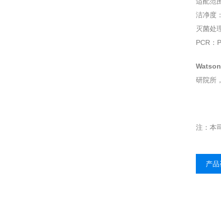
适配范
洁净度
灭菌处
PCR：
Watso
研院所
注：本
产品