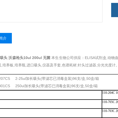
简介
n吸头 沃森枪头10ul 200ul 无菌
本生生物公司供应：ELISA试剂盒,动物血
,培养板,培养瓶,进口吸头,仪器及手套,色谱耗材,针头过滤器,分光光度计
-207CS 2-25ul加长吸头(带滤芯已消毒盒装)96支/盒,50盒/箱
-801CS 250ul加长吸头(带滤芯已消毒盒装)96支/盒,50盒/箱
110-204C
110-705C 
110-703C 