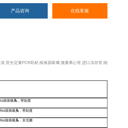
产品咨询
在线客服
清,荧光定量PCR耗材,移液器吸嘴,微量离心管,进口冻存管,细
。
 10ul袋装吸
头
，带刻度
200ul袋装吸
头
，带刻度
200ul袋装吸
头
，非无菌