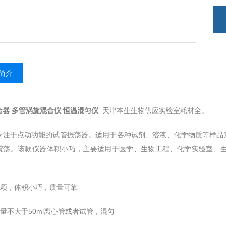
简介
合器 多管涡旋混合仪 恒温混匀仪
天津本生生物供应实验室耗材全。
专注于点动功能的试管振荡器。适用于各种试剂、溶液、化学物质等样品震荡
震荡。该款仪器体积小巧，主要适用于医学、生物工程、化学实验室、
型新颖，体积小巧，质量可靠
容量不大于50ml离心管或者试管，混匀