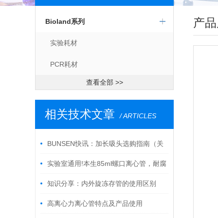
产品
Bioland系列
实验耗材
PCR耗材
查看全部 >>
相关技术文章
/ ARTICLES
BUNSEN快讯：加长吸头选购指南（关
键要点解析）
实验室通用!本生85ml螺口离心管，耐腐
蚀高透明，离心/储存两用
知识分享：内外旋冻存管的使用区别
高离心力离心管特点及产品使用