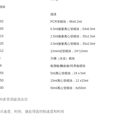
模块
描述
02
PCR
管模块；
96x0.2ml
05
0.5ml
微量离心管模块；
54x0.5ml
15
1.5ml
微量离心管模块；
35x1.5ml
20
2.0ml
微量离心管模块；
35x2.0ml
12
12mm
试管模块；
24*12mm
N
方槽（水浴）模块
6
检测板
/
酶标板
/
培养板模块
50
5ml
离心管模块；
24 x 5ml
50
15ml
离心管模块；
12 x15ml
00
50ml
离心管模块；
6x50ml
100多管涡旋混合仪
D显示速度、时间、微处理器控制速度和时间