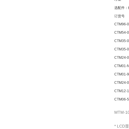
选配件：
订货号
CTM96-0
CTM54-0
CTM35-0
CTM35-0
CTM24-0
CTM01-
CTM01-9
CTM24-0
CTM12-1
CTM06-5
MTM-
* LC