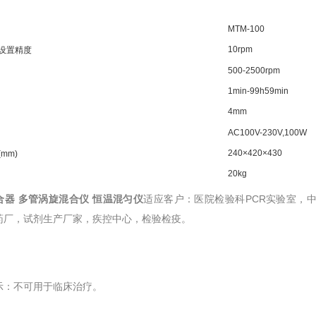
MTM-100
10rpm
设置精度
500-2500rpm
1min-99h59min
4mm
AC100V-230V,100W
240×420×430
(mm)
20kg
合器 多管涡旋混合仪 恒温混匀仪
适应客户：医院检验科PCR实验室，
药厂，试剂生产厂家，疾控中心，检验检疫。
示：不可用于临床治疗。