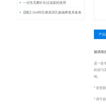
一次性无菌针头过滤器的使用
适配2.2ml96孔锥底深孔板磁棒套具备条
件
产品
旋涡混
是一款
的混匀
响。
* 造
* 用于