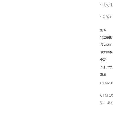
* 混匀
* 外置
型号
转速范围
震荡幅度
最大样本
电源
外形尺寸
重量
CTM-
CTM
板、深