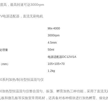
速度高，最高转速可达3000rpm
12V电源适配器，直流无刷电机
Mix-4000
3000rpm
4.5mm
50ml
处理量
电源适配器
DC12V/1A
105×105×70
（
mm
）
1.2kg
100系列加热/制冷型恒温混匀仪
-100加热型恒温混匀仪整合混匀、振荡、孵育加热三种功能，采用了直流
孔板和微孔板等实验室常用耗材，还具备对各种模块进行加热孵育、催化