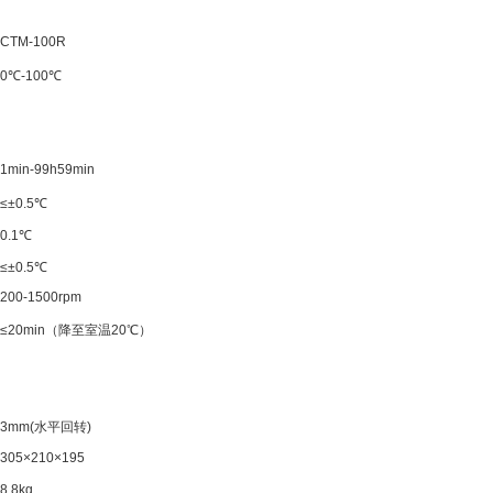
CTM-100R
0
℃
-100
℃
1min-99h59min
≤±0.5
℃
0.1
℃
≤±0.5
℃
200-1500rpm
≤20min
（降至室温
20
℃）
3mm(
水平回转
)
305×210×195
8.8kg