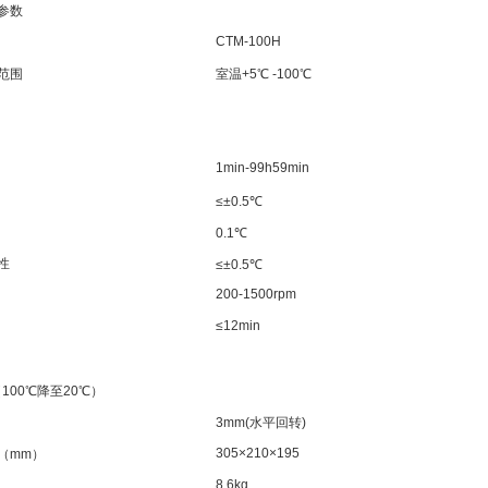
参数
CTM-100H
范围
室温
+5
℃
-100
℃
1min-99h59min
≤±0.5
℃
0.1
℃
性
≤±0.5
℃
200-1500rpm
≤12min
（
100
℃降至
20
℃）
3mm(
水平回转
)
305×210×195
（
mm
）
8.6kg