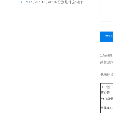
PCR，qPCR，dPCR分别是什么?有什
么区别?
产品
1.5m
菌带滤
低吸附
EP管
离心管
MCT微
常规离心