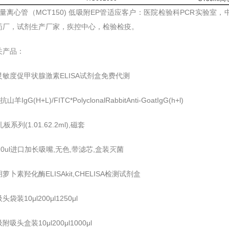
l微量离心管（MCT150) 低吸附EP管适应客户：医院检验科PCR实
药厂，试剂生产厂家，疾控中心，检验检疫。
关产品：
敏度促甲状腺激素ELISA试剂盒免费代测
抗山羊IgG(H+L)/FITC*PolyclonalRabbitAnti-GoatIgG(h+l)
板系列(1.01.62.2ml),磁套
5-10ul进口加长吸嘴,无色,带滤芯,盒装灭菌
萝卜素羟化酶ELISAkit,CHELISA检测试剂盒
袋装10μl200μl1250μl
吸头盒装10μl200μl1000μl