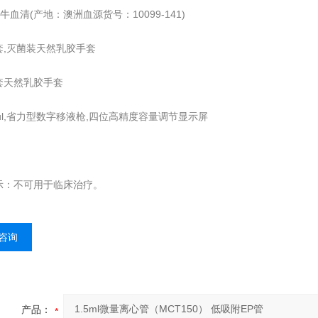
o胎牛血清(产地：澳洲血源货号：10099-141)
套,灭菌装天然乳胶手套
套天然乳胶手套
00ul,省力型数字移液枪,四位高精度容量调节显示屏
示：不可用于临床治疗。
咨询
产品：