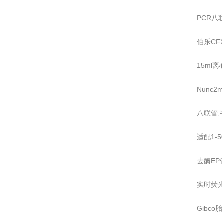
PCR
伯乐CF
15ml离
Nunc
八联管,
适配1-
去酶EP
实时荧
Gibc