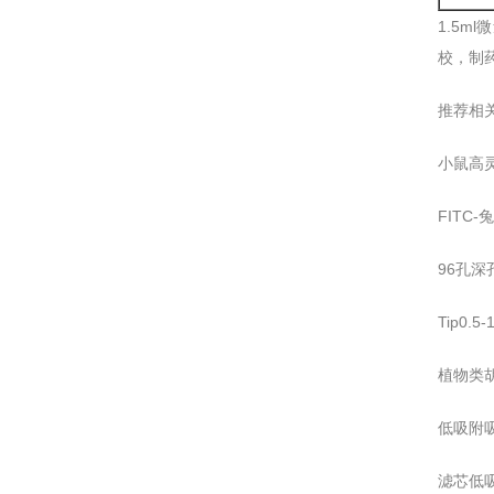
1.5m
校，制
推荐相
小鼠高灵
FITC-兔
96孔深孔
Tip0.
植物类胡
低吸附吸头
滤芯低吸附