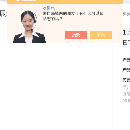
欢迎您！
展示
来自局域网的朋友！有什么可以帮
您现在的位置：
首页
>
产品展示
> >
实
助您的吗？
1
E
产
产
简
津
血
96