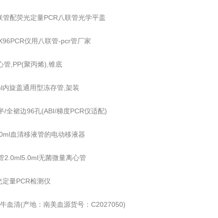
八联管配荧光定量PCR八联管光学平盖
X96PCR仪用八联管-pcr管厂家
心管,PP(聚丙烯),锥底
2ml内旋盖通用型冻存管,架装
半/全裙边96孔(ABI/梯度PCR仪适配)
50ml血清移液管的电动移液器
管2.0ml5.0ml无菌微量离心管
光定量PCR检测仪
o胎牛血清(产地：南美血源货号：C2027050)