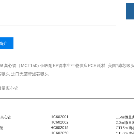
简介
l微量离心管（MCT150) 低吸附EP管本生生物供应PCR耗材 美国*滤芯吸头
芯吸头 进口无菌带滤芯吸头
微量离心管
HC602001
量离心管
1.5ml微量
HC602002
2.0ml微量
HC602015
管
CT15ml离
HC602050
CT50ml离