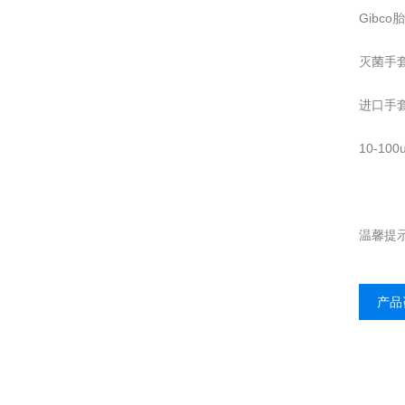
Gibc
灭菌手
进口手
10-1
温馨提
产品