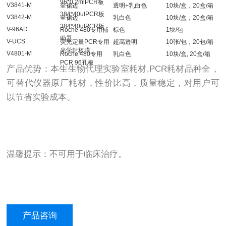
96*0.2mlPCR板
V3841-M
全裙边
透明+乳白色
10块/盒，20盒/箱
384*40ulPCR板
V3842-M
全裙边
乳白色
10块/盒，20盒/箱
384*40ulPCR板
V-96AD
Roche 480专用辅
棕色
1块/包
助器
V-UCS
荧光定量PCR专用
超高透明
10张/包，20包/箱
光学封板膜
V4801-M
Roche 480专用
乳白色
10块/盒, 20盒/箱
PCR 96孔板
产品优势：本生生物代理实验室耗材,PCR耗材品种全，
可替代仪器原厂耗材，性价比高，质量稳定，对用户可
以节省实验成本。
温馨提示：不可用于临床治疗。
产品咨询