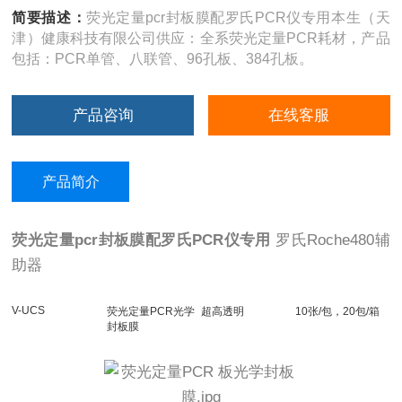
简要描述：
荧光定量pcr封板膜配罗氏PCR仪专用本生（天
津）健康科技有限公司供应：全系荧光定量PCR耗材，产品
包括：PCR单管、八联管、96孔板、384孔板。
产品咨询
在线客服
产品简介
荧光定量pcr封板膜配罗氏PCR仪专用
罗氏Roche480辅
助器
V-UCS
荧光定量PCR光学
超高透明
10张/包，20包/箱
封板膜