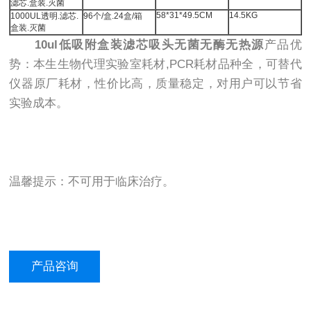
滤芯.盒装.灭菌
58*31*49.5CM
14.5KG
1000UL透明.滤芯.
96个/盒.24盒/箱
盒装.灭菌
10ul低吸附盒装滤芯吸头无菌无酶无热源
产品优
势：本生生物代理实验室耗材,PCR耗材品种全，可替代
仪器原厂耗材，性价比高，质量稳定，对用户可以节省
实验成本。
温馨提示：不可用于临床治疗。
产品咨询