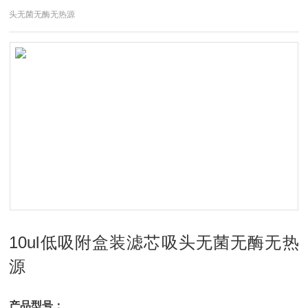
头无菌无酶无热源
10ul低吸附盒装滤芯吸头无菌无酶无热
源
产品型号：