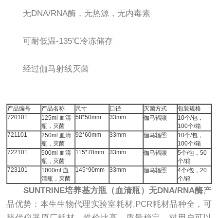
无DNA/RNA酶，无热源，无内毒素
可耐低温-135℃冷冻储存
经过伽马射线灭菌
产品编号
产品名称
尺寸
口径
灭菌方式
包装规格
720101
58*50mm
33mm
125ml 血清
伽马辐照
10个/包，
瓶，灭菌
100个/箱
721101
92*60mm
33mm
250ml 血清
伽马辐照
10个/包，
瓶，灭菌
100个/箱
722101
115*78mm
33mm
500ml 血清
伽马辐照
5个/包，50
瓶，灭菌
个/箱
723101
145*90mm
33mm
1000ml 血
伽马辐照
4个/包，20
清瓶，灭菌
个/箱
SUNTRINE培养基方瓶（血清瓶）无DNA/RNA酶
产
品优势：本生生物代理实验室耗材,PCR耗材品种全，可
替代仪器原厂耗材，性价比高，质量稳定，对用户可以