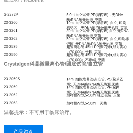
S-2272P
5.0ml
自立试管
,PP(
聚丙烯
)
，无
DNA
酶
/RNA
酶无热源
,
灭菌
23-3260
10ml
自立试管
,PP(
聚柄烯
),
自立
,
印刷
标记区，无
DNA
酶
/RNA
酶无热源
,
灭菌
23-3261
30ml
自立试管
,PP(
聚丙烯
),
自立
,
无
DNA
酶
/RNA
酶无热源
,
灭菌
23-3262
50ml
自立试管
,PP(
聚丙烯
),
自立
,
印刷标
记区
,
无
DNA
酶
/RNA
酶无热源
,
灭菌
23-2589
超速离心管 45ml PP(聚丙烯),相对离心
力70,000g ,带帽, 灭菌
23-2590
超速离心管 45ml PP(聚丙烯),相对离心
力70,000g ,不带帽, 灭菌
Crystalgen科晶微量离心管/圆底试管/自立管
23-2059S
14ml
细胞培养管
/
离心管
, PS(
聚苯乙
烯
),
无
DNA
酶
/RNA
酶无热源
,
灭菌
23-2059
14ml
细胞培养管
/
离心管
, PP(
聚丙
烯
),
无
DNA
酶
/RNA
酶无热源
,
灭菌
23-2062
加样槽/V型,5-50ml 独立包装, 灭菌
23-2063
加样槽/V型,5-50ml，灭菌
温馨提示：不可用于临床治疗。
产品咨询