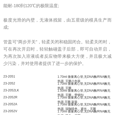
能耐-180到120℃的极限温度;
极度光滑的内壁，无液体残留，由五星级的模具生产而
成;
管盖可“两步开关"，轻柔关闭和稳固闭合。轻柔关闭时，
可在再次开启时，轻轻触碰盖子后部，即可自动开启，
为再次加入溶液或者反应物带来极大方便，并且极大减
少污染，并对使用者提供了进一步的保护。
23-2051
1.70ml
微量离心管
,
无
DNA
酶
/RNA
酶无
热源
,
灭菌小包装
23-2052
1.70ml
微量离心管
,
无
DNA
酶
/RNA
酶无
热源
,
灭菌
23-2052LK
1.50ml
微量离心管
,
无
DNA
酶
/RNA
酶无
热源
,
灭菌，带锁扣
23-2052R
1.70ml
微量离心管
,
无
DNA
酶
/RNA
酶无
热源
,
灭菌
,
架装
23-2052A
1.70ml
微量离心管
,
无
DNA
酶
/RNA
酶无
热源
,
深咖啡色，避光，灭菌
23-2052V
1.70ml
微量离心管
,
无
DNA
酶
/RNA
酶无