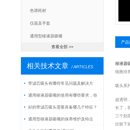
色谱耗材
仪器及手套
通用型移液器吸嘴
产品
查看全部 >>
移液器吸头
相关技术文章
/ ARTICLES
细胞培养
带滤芯吸头有哪些常见问题及解决方
吸头系
法？
通用移液器吸嘴的使用有哪些要求，你
超透明，
知道吗？
好的带滤芯吸头需要具备哪几个特征？
长了，
三个刻
我们又该如何选择？
通用型移液器吸嘴的保养维护及特点
比较下