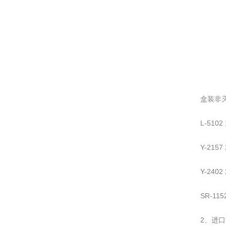
盒装非
L-5102
Y-2157
Y-2402
SR-115
2、进