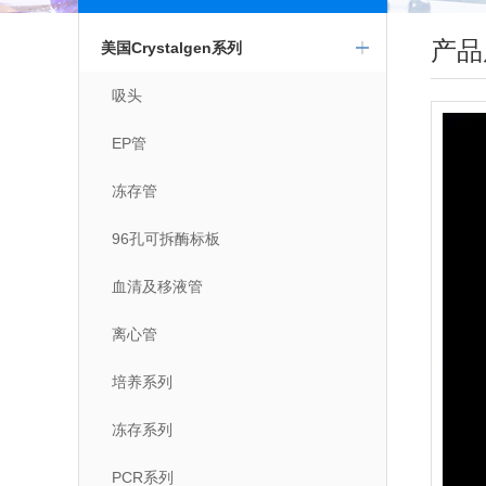
产品
美国Crystalgen系列
吸头
EP管
冻存管
96孔可拆酶标板
血清及移液管
离心管
培养系列
冻存系列
PCR系列