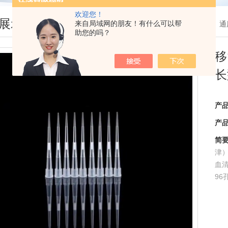
欢迎您！
展示
来自局域网的朋友！有什么可以帮
您现在的位置：
首页
>
产品展示
>
美国Crystalgen系列
>
通
助您的吗？
移
长
产
产
简
津
血
96