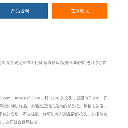
产品咨询
在线客服
物血清,荧光定量PCR耗材,移液器吸嘴,微量离心管,进口冻存管,
，Axygen7.8 cm，我们10ul的枪头，就跟他们200一样
为不用把枪伸进样品。实验室里污染最大的就是枪。带精准刻度，
平稳的变细，不会挂液。你可以拿别家品牌的枪头，并排放着
稳，这样就会容易挂液。