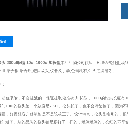
简介
|200ul吸嘴 10ul 1000ul加长型
本生生物公司供应：ELISA试剂盒,动
皿,培养板,培养瓶,进口吸头,仪器及手套,色谱耗材,针头过滤器等。
列：
超低吸附，不会挂液的，保证提取液准确;加长型，1000的枪头长度有10.2cm
我们10ul的枪头第一个刻度是2.5ul。枪头长了，也不会污染枪了，因
度圈，好提醒客户移液枪是不是该校正了。设计特点，枪头是锥形的，很
就知道了。别的品牌的枪头都是跟钉子一样的，矮胖矮胖的，变细的不平