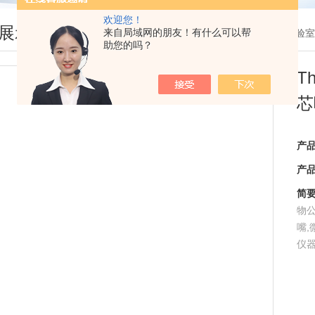
欢迎您！
展示
来自局域网的朋友！有什么可以帮
您现在的位置：
首页
>
产品展示
> >
实验室
助您的吗？
T
芯
产
产
简
物公
嘴,
仪器