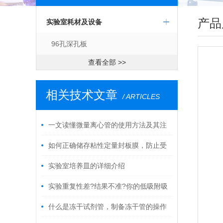
产品
实验室耗材及设备
96孔深孔板
查看全部 >>
相关技术文章
/ ARTICLES
一文读懂微量离心管的使用方法及其注
意事项
如何正确储存粘性定量封板膜，防止受
潮?
实验室培养皿的详细介绍
实验重复性差?结果不准?你的低吸附吸
头可能没选对!
什么是冻干试剂管，制备冻干管的操作