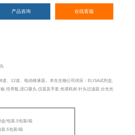
产品咨询
在线客服
吸头
道、12道、电动移液器。本生生物公司供应：ELISA试剂盒,
板,培养瓶,进口吸头,仪器及手套,色谱耗材,针头过滤器,分光光
盒/包装,5包装/箱
包装,5包装/箱