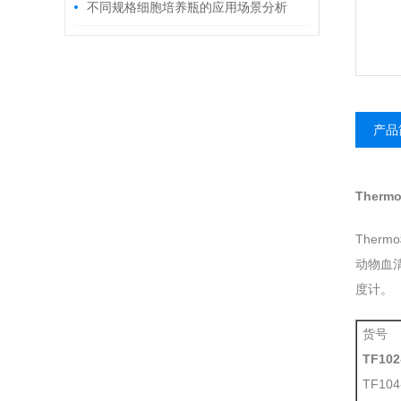
步骤您知道多少?
不同规格细胞培养瓶的应用场景分析
产品
Therm
Ther
动物血清
度计。
货
TF102
TF10