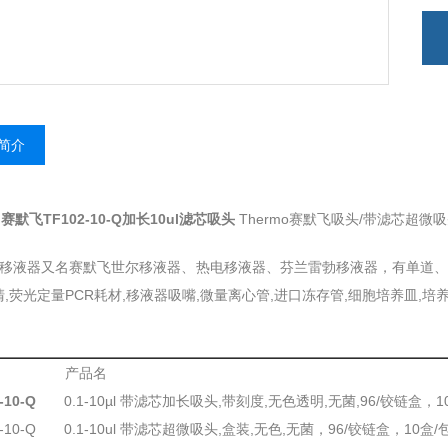
简介
o赛默飞TF102-10-Q加长10ul滤芯吸头
Thermo赛默飞吸头/带滤芯超微
mo移液器又名赛默飞世尔移液器、热电移液器、芬兰雷勃移液器，有单道、8
,荧光定量PCR耗材,移液器吸嘴,微量离心管,进口冻存管,细胞培养皿,培养
号 产品名
-10-Q
0.1-10µl 带滤芯加长吸头,带刻度,无色透明,无菌,96/铰链盒，10
4-10-Q 0.1-10ul 带滤芯超微吸头,盒装,无色,无菌，96/铰链盒，10盒/