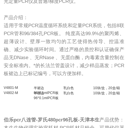
光定量PCR仪及普通/梯度PCR仪。
产品介绍：
适用于常规PCR温度循环系统和定量PCR系统，包括8联
PCR管和96/384孔PCR板。 纯度高达99.9%的聚丙烯、
超薄设计、壁厚一致均匀的工艺使得热传导、控温准
确、减少实验循环时间。通过严格的质控和认证确保产
品无DNase 、无RNase 、无蛋白酶，内毒素含量控制在
安全标准内。*的长法兰管盖设计，减少样品蒸发；PCR
板裙边上已标记编号，可以方便加样。
V4801-M
半裙边
乳白色
10块/盒，20盒/箱
V4802-M
96*0.1mlPCR板
半裙边
乳白色
10块/盒，20盒/箱
96*0.1mlPCR板
伯乐pcr八连管-罗氏480pcr96孔板-天津本生
产品优势：
本生生物代理实验室耗材,PCR耗材品种全，可替代仪器