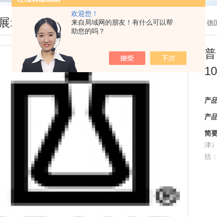
欢迎您！
展示
来自局域网的朋友！有什么可以帮
您现在的位置：
首页
>
产品展示
> >
德
助您的吗？
普
10
产
产
简
津
括：