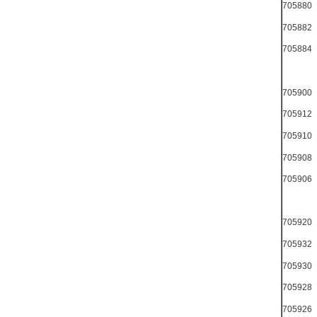
705880
705882
705884
705900
705912
705910
705908
705906
705920
705932
705930
705928
705926