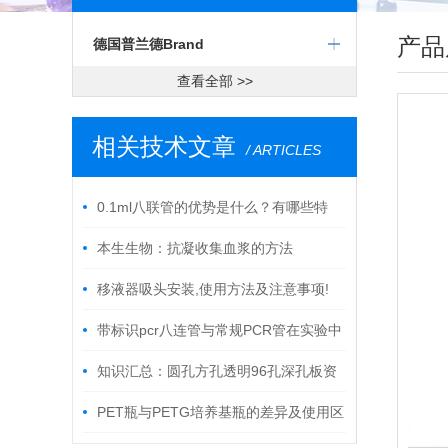
产品
德国普兰德Brand
查看全部 >>
相关技术文章
/ ARTICLES
0.1ml八联管的优势是什么？有哪些特
点？
本生生物：抗凝收集血浆的方法
移液器吸头安装,使用方法及注意事项!
带标识pcr八连管与常规PCR管在实验中
的作用
知识汇总：圆孔方孔透明96孔深孔板资
料汇集
PET瓶与PETG培养基瓶的差异及使用区