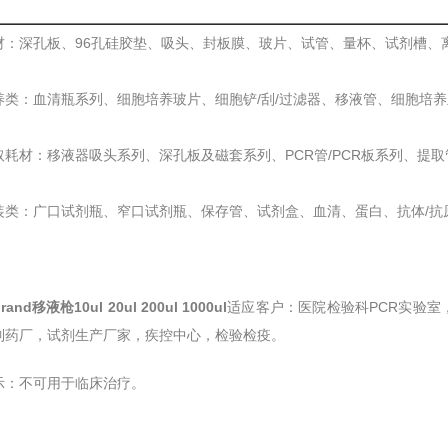
材：深孔板、96孔硅胶垫、吸头、封板膜、玻片、试管、量杯、试剂槽、
养类：血清瓶系列、细胞培养玻片、细胞铲/刮/过滤器、移液管、细胞培养
取耗材：移液器吸头系列、深孔板及磁套系列、PCR管/PCR板系列、提取
装类：广口试剂瓶、窄口试剂瓶、保存管、试剂盒、血清、蛋白、抗体/抗
nd移液枪10ul 20ul 200ul 1000ul
适应客户：医院检验科PCR实验
制药厂，试剂生产厂家，疾控中心，检验检疫。
示：不可用于临床治疗。