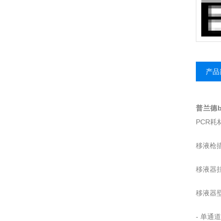
别
产品
普兰德br
PCR耗
移液枪
移液器挂架
移液器壁挂
- 单通道