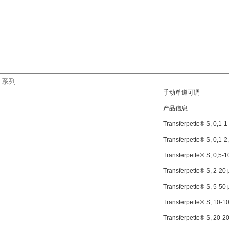
 系列
手动单道可调
产品信息
Transferpette® S, 0,
Transferpette® S, 0,1
Transferpette® S, 0,
Transferpette® S, 2-
Transferpette® S, 5-
Transferpette® S, 10
Transferpette® S, 20