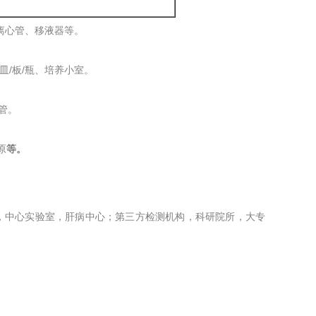
离心管、移液器等。
皿/板/瓶、培养小室。
管。
原
等。
室，中心实验室，肝病中心；第三方检测机构，科研院所，大专