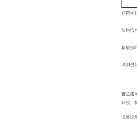
通用耗
细胞培
核酸提
试剂包
普兰德bra
院校，
温馨提