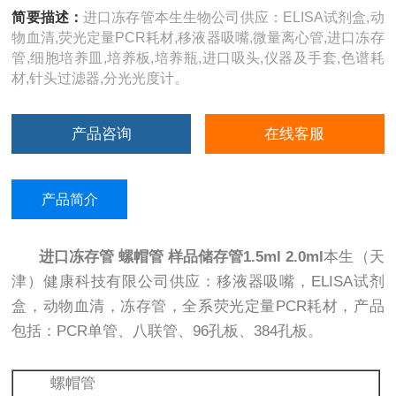
简要描述：
进口冻存管本生生物公司供应：ELISA试剂盒,动
物血清,荧光定量PCR耗材,移液器吸嘴,微量离心管,进口冻存
管,细胞培养皿,培养板,培养瓶,进口吸头,仪器及手套,色谱耗
材,针头过滤器,分光光度计。
产品咨询
在线客服
产品简介
进口冻存管
螺帽管 样品储存管1.5ml 2.0ml
本生（天
津）健康科技有限公司供应：移液器吸嘴，ELISA试剂
盒，动物血清，冻存管，全系荧光定量PCR耗材，产品
包括：PCR单管、八联管、96孔板、384孔板。
螺帽管