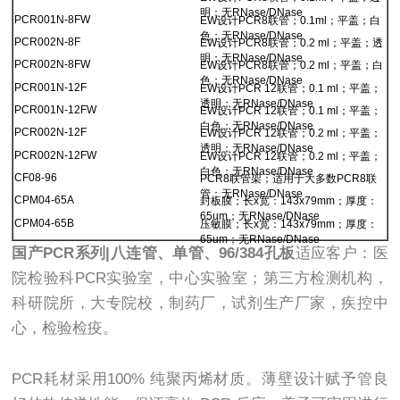
明；无RNase/DNase
PCR001N-8FW
EW设计PCR8联管；0.1ml；平盖；白
色；无RNase/DNase
PCR002N-8F
EW设计PCR8联管；0.2 ml；平盖；透
明；无RNase/DNase
PCR002N-8FW
EW设计PCR8联管；0.2 ml；平盖；白
色；无RNase/DNase
PCR001N-12F
EW设计PCR 12联管；0.1 ml；平盖；
透明；无RNase/DNase
PCR001N-12FW
EW设计PCR 12联管；0.1 ml；平盖；
白色；无RNase/DNase
PCR002N-12F
EW设计PCR 12联管；0.2 ml；平盖；
透明；无RNase/DNase
PCR002N-12FW
EW设计PCR 12联管；0.2 ml；平盖；
白色；无RNase/DNase
CF08-96
PCR8联管架；适用于大多数PCR8联
管；无RNase/DNase
CPM04-65A
封板膜；长x宽：143x79mm；厚度：
65um；无RNase/DNase
CPM04-65B
压敏膜；长x宽：143x79mm；厚度：
65um；无RNase/DNase
国产PCR系列|八连管、单管、96/384孔板
适应客户：医
院检验科PCR实验室，中心实验室；第三方检测机构，
科研院所，大专院校，制药厂，试剂生产厂家，疾控中
心，检验检疫。
PCR耗材采用100% 纯聚丙烯材质。薄壁设计赋予管良