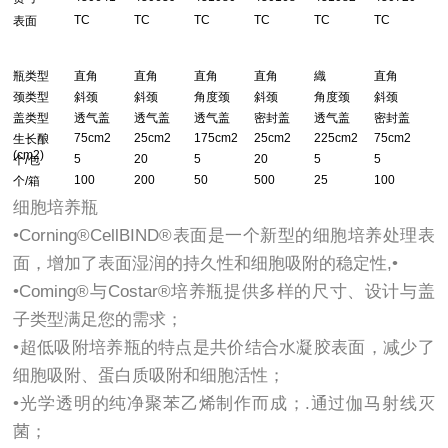
TC
TC
TC
TC
TC
TC
表面
瓶类型
直角
直角
直角
直角
織
直角
颈类型
斜颈
斜颈
角度颈
斜颈
角度颈
斜颈
盖类型
透气盖
透气盖
透气盖
密封盖
透气盖
密封盖
75cm
2
25cm
2
175cm
2
25cm
2
225cm
2
75cm
2
生长酿
(cm
2
)
5
20
5
20
5
5
个
/
包
100
200
50
500
25
100
个
/
箱
细胞培养瓶
•Corning®CellBIND®表面是一个新型的细胞培养处理表
面，增加了表面湿润的持久性和细胞吸附的稳定性,•
•Coming®与Costar®培养瓶提供多样的尺寸、设计与盖
子类型满足您的需求；
•超低吸附培养瓶的特点是共价结合水凝胶表面，减少了
细胞吸附、蛋白质吸附和细胞活性；
•光学透明的纯净聚苯乙烯制作而成；.通过伽马射线灭
菌；