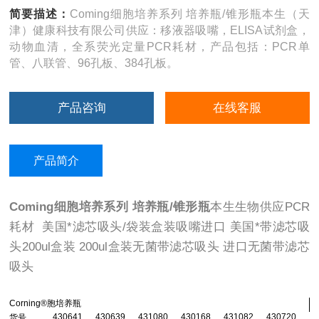
简要描述：
Coming细胞培养系列 培养瓶/锥形瓶本生（天
津）健康科技有限公司供应：移液器吸嘴，ELISA试剂盒，
动物血清，全系荧光定量PCR耗材，产品包括：PCR单
管、八联管、96孔板、384孔板。
产品咨询
在线客服
产品简介
Coming细胞培养系列 培养瓶/锥形瓶
本生生物供应PCR
耗材 美国*滤芯吸头/袋装盒装吸嘴进口 美国*带滤芯吸
头200ul盒装 200ul盒装无菌带滤芯吸头 进口无菌带滤芯
吸头
Corning®
胞培养瓶
430641
430639
431080
430168
431082
430720
货号