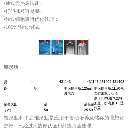
•通过无热原认证；
•打印批号容易鹏；
•经过细胞吸附优化处理；
•100%*经过测试。
锥形瓶
n
431143
431147 431405 431403
货
说
明
平底锥形瓶,125
ml
,
平底锥形瓶,1
L
,透气
透气盖
盖锥形瓶，折流
底,125
ml
,透气盖锥
形瓶，折流底,1
L
,透
是否灭囷
是
是是是
气盖
50
25 50 50
个/箱
锥形瓶和平底锥形瓶是应用于摇动培养及储存的理想化
选择，已经过无热原认证和射线灭菌处理。