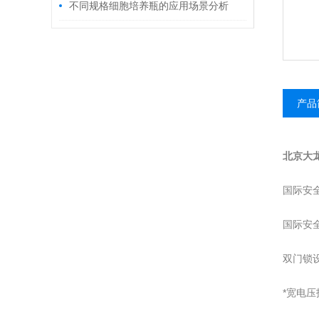
步骤您知道多少?
不同规格细胞培养瓶的应用场景分析
产品
北京大龙
国际安
国际安
双门锁
*宽电