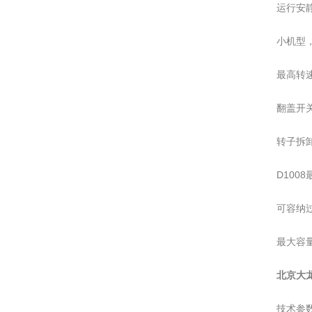
运行安
小机型
最高转速7
翻盖开
转子拆卸
D100
可容纳
最大容量2
北京大龙
技术参