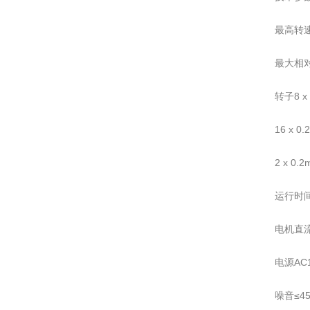
最高转速[
最大相对离
转子8 x 
16 x 0
2 x 0.
运行时
电机直
电源AC10
噪音≤45