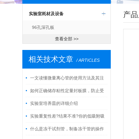
产品
实验室耗材及设备
96孔深孔板
查看全部 >>
相关技术文章
/ ARTICLES
一文读懂微量离心管的使用方法及其注
意事项
如何正确储存粘性定量封板膜，防止受
潮?
实验室培养皿的详细介绍
实验重复性差?结果不准?你的低吸附吸
头可能没选对!
什么是冻干试剂管，制备冻干管的操作